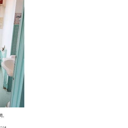
間。
には、