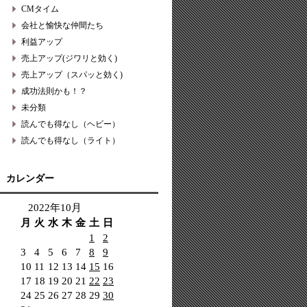
CMタイム
会社と愉快な仲間たち
利益アップ
売上アップ(ジワリと効く)
売上アップ（スパッと効く)
成功法則かも！？
未分類
読んでも得なし（ヘビー）
読んでも得なし（ライト）
カレンダー
2022年10月
月
火
水
木
金
土
日
1
2
3
4
5
6
7
8
9
10
11
12
13
14
15
16
17
18
19
20
21
22
23
24
25
26
27
28
29
30