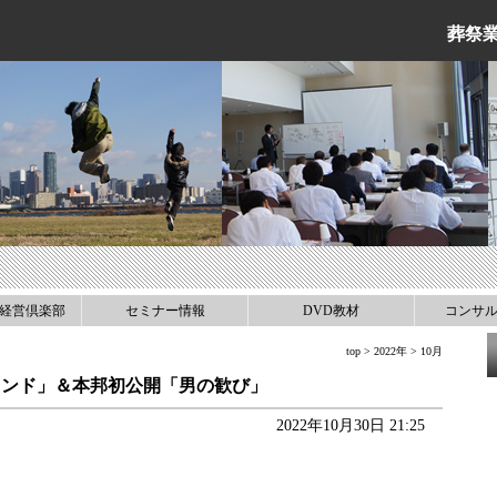
葬祭
経営倶楽部
セミナー情報
DVD教材
コンサ
top
>
2022年
> 10月
ランド」＆本邦初公開「男の歓び」
2022年10月30日 21:25