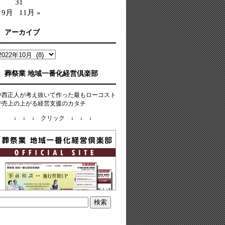
31
 9月
11月 »
アーカイブ
ア
ー
カ
葬祭業 地域一番化経営倶楽部
イ
ブ
中西正人が考え抜いて作った最もローコスト
で売上の上がる経営支援のカタチ
↓ ↓ ↓ クリック ↓ ↓ ↓
検
: