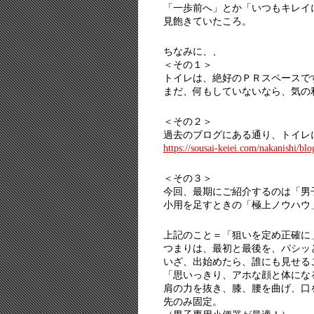
「一歩前へ」とか「いつもキレイ
見飽きていたころ。
ちなみに、、
＜その１＞
トイレは、絶好のＰＲスペースで
まだ、何もしていないなら、気の
＜その２＞
過去のブログにある通り、トイレに
https://sousai-keiei.com/nakanishi/bl
＜その３＞
今回、最期にご紹介するのは「男
小用を足すときの「極上ノウハウ
上記のこと＝「狙いを定め正確に
つまりは、最初と最後を、パシッ
いざ、出始めたら、誰にも見せる
「思いっきり、アホな顔と体にな
肩の力を抜き、膝、腰を曲げ、口
先のみ固定。