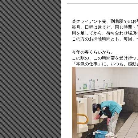
某クライアント先、到着駅でのお
毎月、日程は違えど、同じ時間・
用を足してから、待ち合わせ場所
この方のお掃除時間とも、毎回、
今年の春くらいから、
この駅の、この時間帯を受け持つ
「本気の仕事」に、いつも、感動