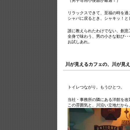
（男子専用小便器が最適！）
リラックスできて、至福の時を過
シャバに戻るとき、シャキッ！と
誰に教えられたわけでない、創意
全身で味わう、男の小さな歓び･･
お試しあれ。
川が見えるカフェの、川が見
トイレつながり。もうひとつ。
当社・事務所の隣にある洋館を改
この雰囲気と、川沿い立地だから