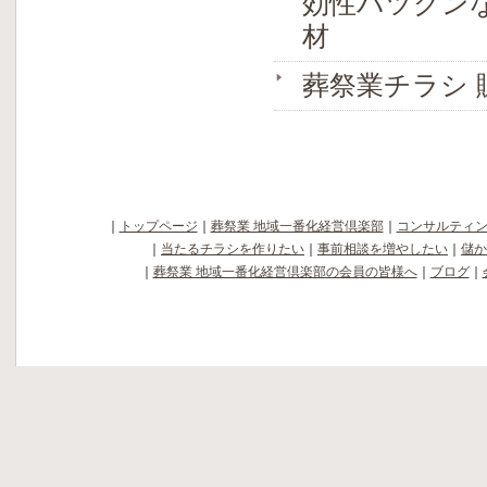
効性バツグンな
材
葬祭業チラシ 
｜
トップページ
｜
葬祭業 地域一番化経営倶楽部
｜
コンサルティ
｜
当たるチラシを作りたい
｜
事前相談を増やしたい
｜
儲か
｜
葬祭業 地域一番化経営倶楽部の会員の皆様へ
｜
ブログ
｜