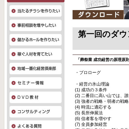
第一回のダウ
「葬祭業 成功経営の原理原
・プロローグ
・経営の氷山理論
(1) 成功の３条件
(2) 二番目に高い山では、
(3) 強者の戦略・弱者の戦略
(4) 時流に適応する
(5) 長所伸展法
(6) 信者客を増やす
(7) 全員参加経営