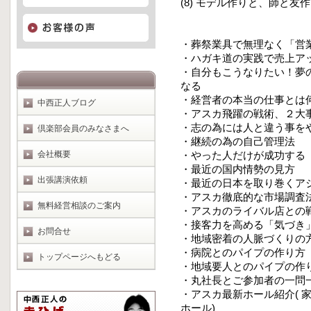
(8) モデル作りと、師と友
・葬祭業具で無理なく「営
・ハガキ道の実践で売上ア
・自分もこうなりたい！夢
なる
・経営者の本当の仕事とは
中西正人ブログ
・アスカ飛躍の戦術、２大
・志の為には人と違う事を
倶楽部会員のみなさまへ
・継続の為の自己管理法
会社概要
・やった人だけが成功する
・最近の国内情勢の見方
出張講演依頼
・最近の日本を取り巻くア
・アスカ徹底的な市場調査
無料経営相談のご案内
・アスカのライバル店との
・接客力を高める「気づき
お問合せ
・地域密着の人脈づくりの
・病院とのパイプの作り方
トップページへもどる
・地域要人とのパイプの作
・丸社長とご参加者の一問
・アスカ最新ホール紹介( 
ホール)